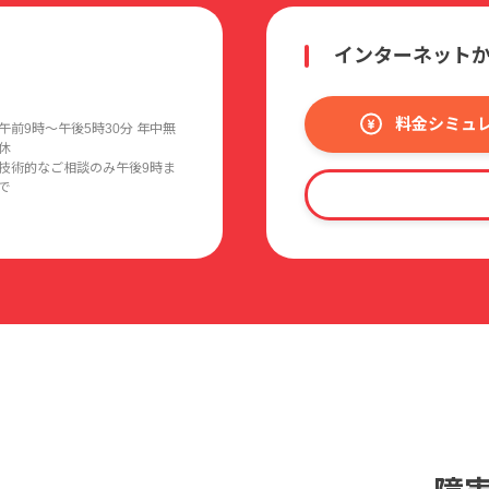
インターネット
料金シミュ
午前9時〜午後5時30分 年中無
休
技術的なご相談のみ午後9時ま
で