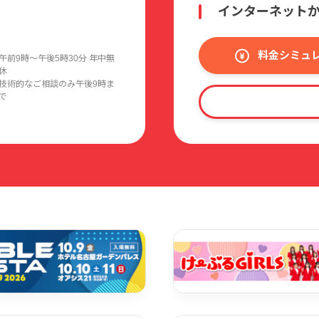
インターネット
料金シミュ
午前9時〜午後5時30分 年中無
休
技術的なご相談のみ午後9時ま
で