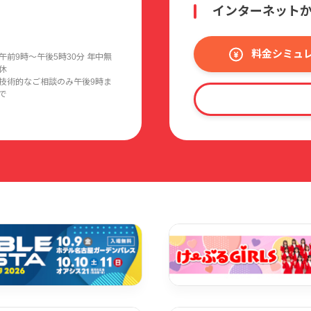
インターネット
料金シミュ
午前9時〜午後5時30分 年中無
休
技術的なご相談のみ午後9時ま
で