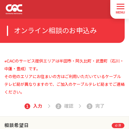
オンライン相談のお申込み
※CACのサービス提供エリアは半田市・阿久比町・武豊町（石川・
中蓮・豊成）です。
その他のエリアにお住まいの方はご利用いただいているケーブル
テレビ局が異なりますので、ご加入のケーブルテレビ局までご連絡
ください。
入力
確認
完了
1
2
3
相談希望日
必須