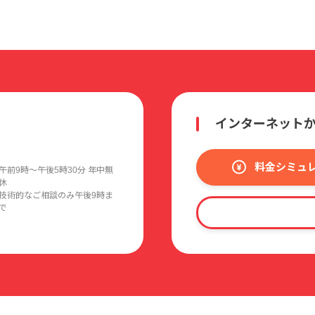
インターネット
料金シミュ
午前9時〜午後5時30分 年中無
休
技術的なご相談のみ午後9時ま
で