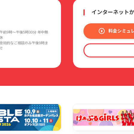
インターネット
料金シミュ
午前9時〜午後5時30分 年中無
休
技術的なご相談のみ午後9時ま
で