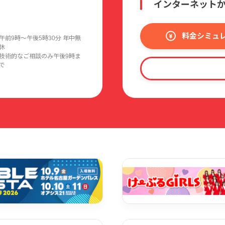
インターネット
料金シミュ
午前9時〜午後5時30分 年中無
休
技術的なご相談のみ午後9時ま
で