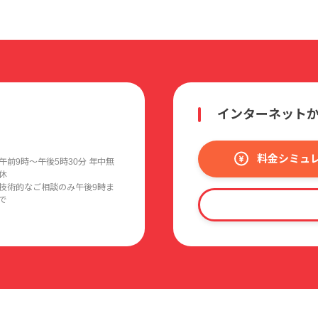
インターネット
料金シミュ
午前9時〜午後5時30分 年中無
休
技術的なご相談のみ午後9時ま
で