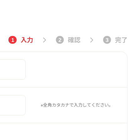
入力
確認
完了
1
2
3
※全角カタカナで入力してください。