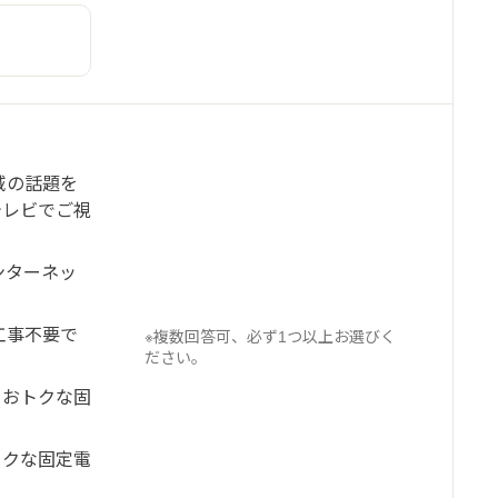
域の話題を
テレビでご視
インターネッ
！工事不要で
※複数回答可、必ず1つ以上お選びく
ださい。
るおトクな固
トクな固定電