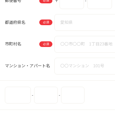
郵便番号
〒
-
必須
都道府県名
必須
市町村名
必須
マンション・アパート名
-
-