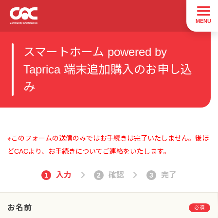
スマートホーム powered by
Taprica 端末追加購入のお申し込
み
※このフォームの送信のみではお手続きは完了いたしません。後ほ
どCACより、お手続きについてご連絡をいたします。
入力
確認
完了
1
2
3
お名前
必須