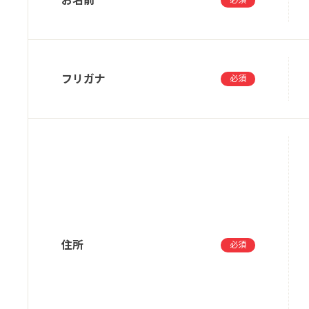
お名前
必須
第3条 「i-フィルター 6.
「i-フィルター 6.0」サービスの利用は
フリガナ
必須
デジタルアーツはインターネット上の情報
閲覧を遮断するフィルタリングサービスを
「i-フィルター 6.0」サービスには、
デジタルアーツは、サービスの内容や確実
住所
第4条 インターネット環境
必須
会員には、自らの責任と費用でインターネ