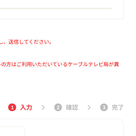
申し込み、デジタルアーツがこれを承認して会員と
入し、送信してください。
いの方はご利用いただいているケーブルテレビ局が異
会を承認します。
以下「お客様」といいます。）は、デジタルア
アーツが入会を承認したこととはみなされませ
入力
確認
完了
1
2
3