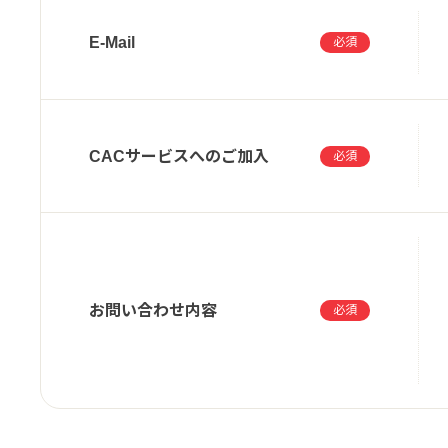
会員などは、デジタルアーツから事前の文
E-Mail
必須
与、翻訳、翻案、使用許諾しないことに同
会員などは本プログラムを改変、二次利用
ものとします。万一、会員などの改変、改
CACサービスへのご加入
必須
いません。
本プログラムの使用許諾は、「i-フィルタ
ムの複製物をすべて消去しなければなりま
デジタルアーツは、会員などの本プログラ
お問い合わせ内容
必須
コンピュータの誤動作または機能障害を含
いかなる法的責任を負いません。たとえ、
ます。デジタルアーツは、本プログラムの
ラムに関するいっさいの保証もいたしませ