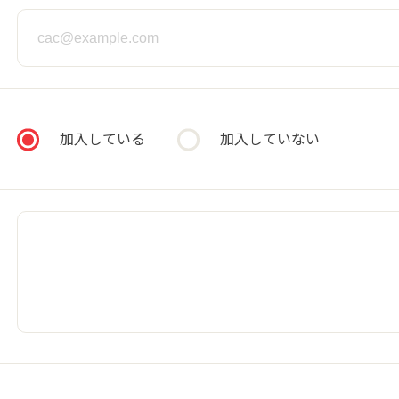
書による承諾を受けた場合を除いて、本プログラムの全部ま
意するものとします。
したり、リバースエンジニアリング、逆アセンブルなどの方
造などにより、本プログラムになんらかの欠陥や障害が生じ
加入している
加入していない
ー 6.0」サービス提供が終了した場合、ただちに終了しま
せん。
ムの使用により、会員などまたは会員など以外の第三者にビ
むいかなる種類の結果的、特別的、派生的または間接的な損
デジタルアーツが損害の発生の可能性について示唆されてい
性能および機能が会員などの使用目的に合致していること、
ん。