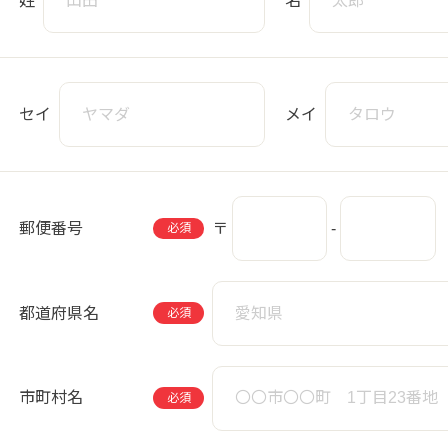
姓
名
0」サービスについて
、日本国内に限るものとします。
セイ
メイ
を独自のカテゴリに分類し、会員自身が閲覧にふさわしく
提供しております。
将来、さまざまなサービスを追加したり、または変更、削除した
郵便番号
〒
-
必須
な提供、アクセス結果などにつきましてはいっさい保証して
都道府県名
必須
市町村名
必須
ット接続に必要な機器やプログラム、通信手段など（以下「