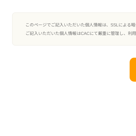
第6条 会員特典について
このページでご記入いただいた個人情報は、SSLによる
ご記入いただいた個人情報はCACにて厳重に管理し、利
デジタルアーツは、お客様が会員として承
関する使用ならびに保守サポートなどの会
ブサイトをご覧ください。
会員に対する会員特典の提供は、別途デジ
る場合があることに会員は同意するものと
会員は、会員契約期間が終了する以前にデ
ID」といいます。）ごとに会員契約を更新
会員特典の提供期間中に本契約が解除され
かを問わず、会員特典の提供に対して支払