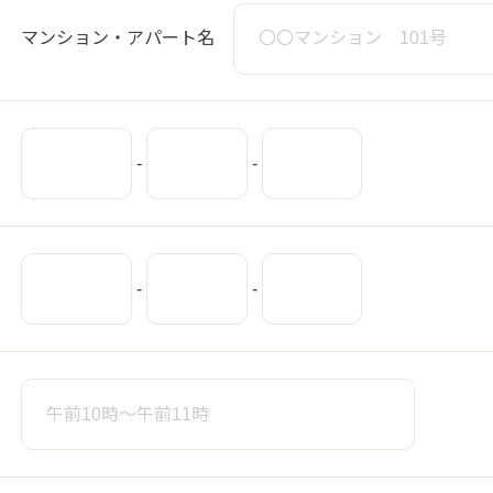
いただく必要があります。
マンション・アパート名
器の準備、操作方法および利用による損害などについてはい
-
-
について
せて「会員など」といいます。）が「i-フィルター 6.0
-
-
条件を次の各号に定めます。
を有しています。本プログラムについて会員などには、ダウ
しません。
の内容に従うことを条件に、会員などに対し、本プログラム