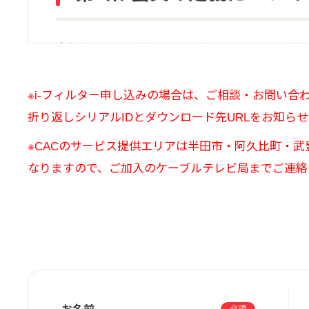
本契約における会員とは、デジタルアーツに対し
して登録した個人、法人、または団体をいいま
※i-フィルター申し込みの場合は、ご相談・お問い合わ
折り返しシリアルIDとダウンロード先URLをお知ら
第2条 会員の承認について
※CACのサービス提供エリアは半田市・阿久比町・
なりますので、ご加入のケーブルテレビ局までご連絡
デジタルアーツは、別に決められた方法で
入会に必要な審査、手続などが完了するま
ーツが別に定めた機能を、本契約にもとづ
ん。