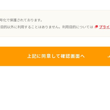
暗号化で保護されております。
用目的以外に利用することはありません。利用目的については
プライ
認された時点で「デジタルアーツクラブ」についての会員契
員特典（以下「会員特典」といいます。）を提供します。な
上記に同意して確認画面へ
タルアーツと業務委託契約および個人情報保護に関する秘
します。
ジタルアーツが定める手続きに従い、デジタルアーツから会
することによって、継続して会員特典を受けることができる
た場合およびデジタルアーツの責によらない理由のために本
われた対価（以下「会費」といいます。）は会員に返還され