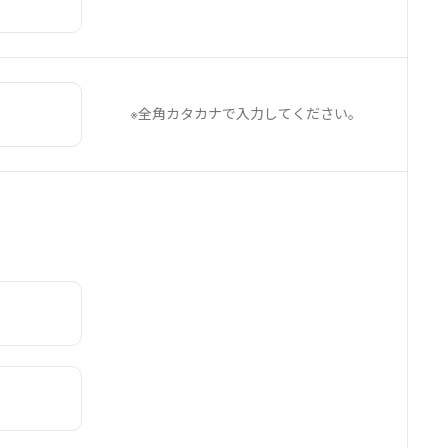
※全角カタカナで入力してください。
ないと判断し選択するカテゴリに含まれる情報の
りすることがあります。
おりません。
インターネット接続機器」といいます。）をご