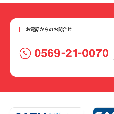
年額版のご利用にあたって初年度会費の10
本条第1項および同第3項に関わらず、保守サ
ます。
お電話からのお問合せ
第7条 会費について
会費については、デジタルアーツのウェブサイト
覧ください。一度支払われた会費は、理由
会員による料金の支払いがクレジットカー
月額版を利用する会員が、デジタルアーツ
自動的に更新されるものとし、更新月の本