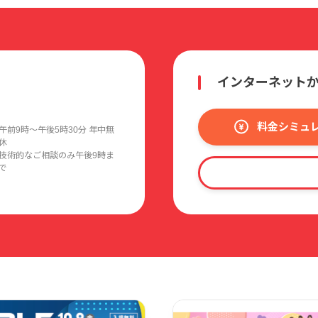
%、更新会費の20%を会員特典の充実にあてるものとします
ポートは、「i-フィルター 6.0」発売後、2回目のメジ
インターネット
料金シミュ
午前9時〜午後5時30分 年中無
休
技術的なご相談のみ午後9時ま
で
（http://www.daj.jp/）またはデジタルアーツに
のいかを問わず会員に返還されないものとします。
ドによる場合、各クレジットカード会社の会員規約に従うも
所定の期日までにデジタルアーツ所定の解約手続を行わなか
ソフトウェア製品の利用料金の支払義務が発生します。