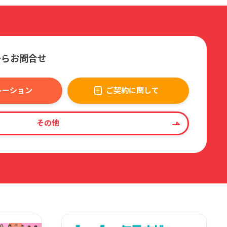
。
ャーバージョンアップが行われてから1年後に終了し
からお問合せ
レーション
ご契約に関して
その他
代わってサービス案内を行う第三者による料金案内をご
のとします。
った場合には、本契約は同内容にて1か月ごとに