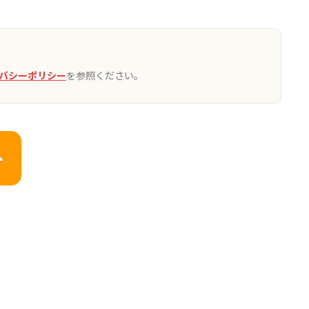
バシーポリシー
を参照ください。
約を行ったとみなして、本ソフトウェア製品に
お、保守サポートの詳細は、当サービスのウェ
密保持契約などを締結した第三者により提供され
員に提供されるユーザーID（以下、「ユーザー
ものとします。
契約の継続が不可となった場合には、理由のい
ないものとします。