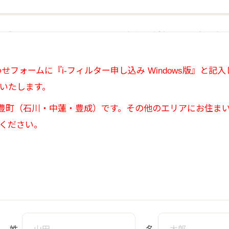
「i-フィルター 6.0」サービスの提供を希望して入会を
す。
せフォームに『i-フィルター申し込み Windows版』と記
せいたします。
武豊町（石川・中蓮・豊成）です。その他のエリアにお住ま
ください。
入会申込を受け付け、必要な審査、手続などを行った後に入
では、入会申込をした方（モニター対象者となる者を含み、
いて利用することができます。ただし、このことはデジタル