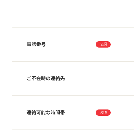
用意いただき、それらを適切に設置、操作
デジタルアーツは、インターネット接続機
電話番号
必須
第5条 プログラム使用許諾
デジタルアーツは、会員およびお客様（以下あわ
ご不在時の連絡先
（以下「本プログラム」といいます。）の使用
デジタルアーツは、本プログラムの著作権
グラムの使用権以外はなんらの権利も発生
連絡可能な時間帯
必須
デジタルアーツは、会員などが本規約記載
能かつ再許諾不能な使用権を許諾します。