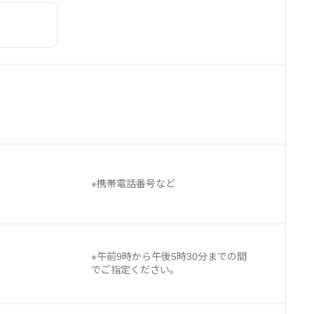
っさい関与いたしておりません。
」サービスを受けるに際して利用するプログラム
※携帯電話番号など
ンロードによっても本契約中で許諾された本プロ
※午前9時から午後5時30分までの間
でご指定ください。
を日本国内において利用する非独占的、譲渡不