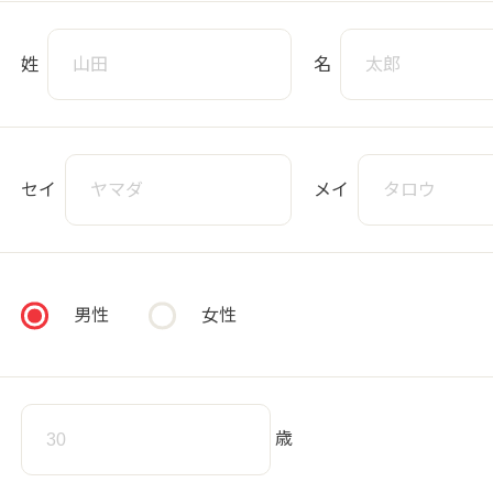
姓
名
セイ
メイ
男性
女性
歳