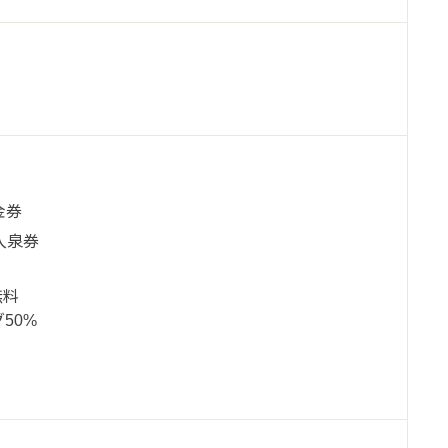
金券
入泉券
無料
50%