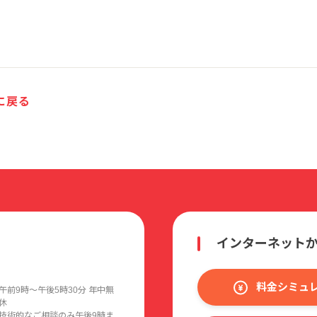
に戻る
インターネット
料金シミュ
午前9時〜午後5時30分 年中無
休
技術的なご相談のみ午後9時ま