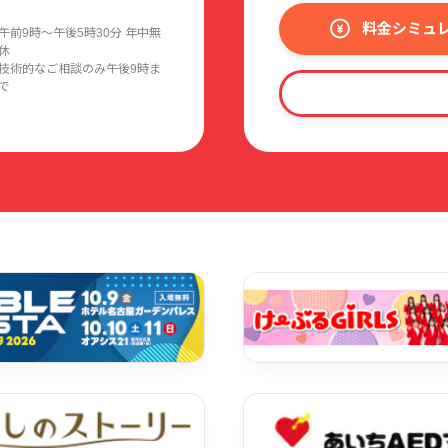
料金シミュ
午前9時〜午後5時30分 年中無
休
技術的なご相談のみ午後9時ま
で