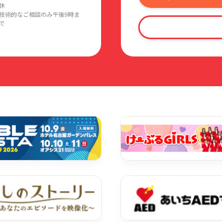
休
技術的なご相談のみ午後9時ま
で