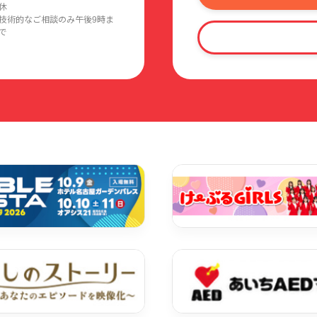
休
技術的なご相談のみ午後9時ま
で