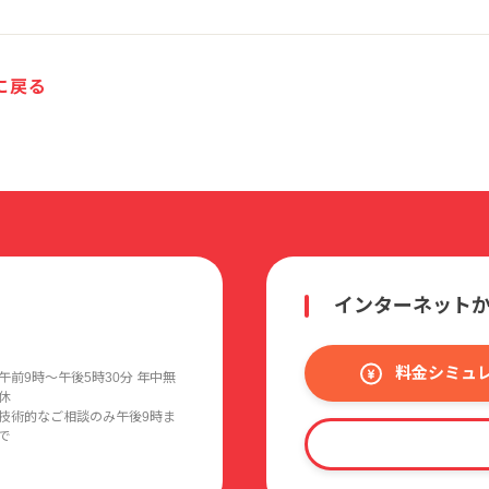
に戻る
インターネット
料金シミュ
午前9時〜午後5時30分 年中無
休
技術的なご相談のみ午後9時ま
で