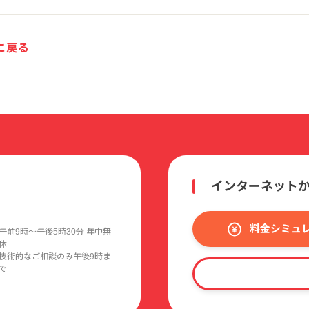
に戻る
インターネット
料金シミュ
午前9時〜午後5時30分 年中無
休
技術的なご相談のみ午後9時ま
で