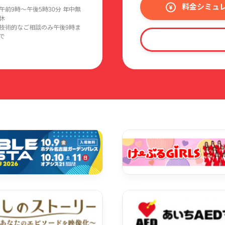
料金シミュ
午前9時〜午後5時30分 年中無
休
技術的なご相談のみ午後9時ま
で