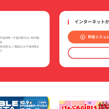
インターネット
料金シミュ
午前9時〜午後5時30分 年中無
休
技術的なご相談のみ午後9時ま
で