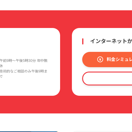
インターネット
料金シミュ
午前9時〜午後5時30分 年中無
休
技術的なご相談のみ午後9時ま
で