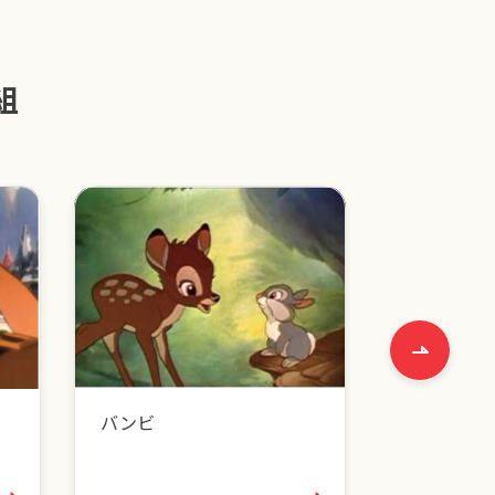
組
バンビ
トムとジェ