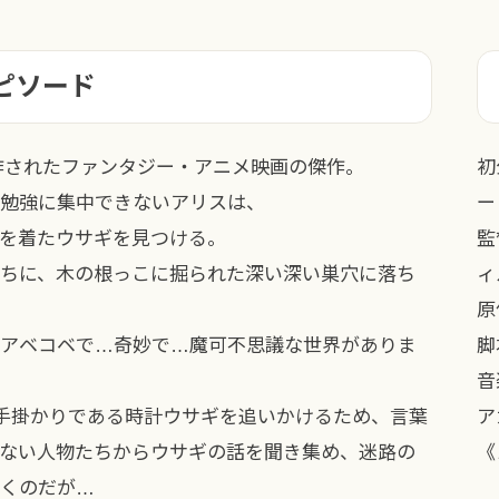
ピソード
作されたファンタジー・アニメ映画の傑作。
初
勉強に集中できないアリスは、
ー
を着たウサギを見つける。
監
ちに、木の根っこに掘られた深い深い巣穴に落ち
ィ
原
アベコベで…奇妙で…魔可不思議な世界がありま
脚
音
の手掛かりである時計ウサギを追いかけるため、言葉
ア
ない人物たちからウサギの話を聞き集め、迷路の
《
くのだが…