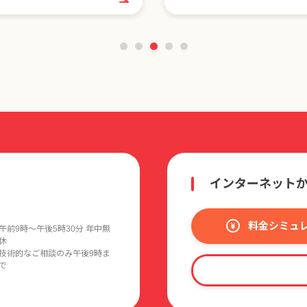
インターネット
料金シミュ
午前9時〜午後5時30分 年中無
休
技術的なご相談のみ午後9時ま
で