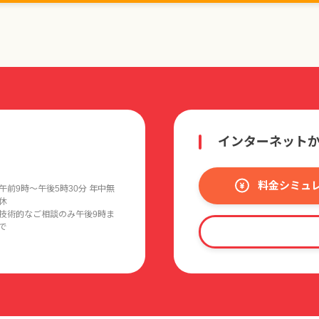
インターネット
料金シミュ
午前9時〜午後5時30分 年中無
休
技術的なご相談のみ午後9時ま
で